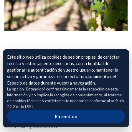
Este sitio web utiliza cookies de sesión propias, de carácter
VIÑEDO VINICOLA DEL
técnico y estrictamente necesarias, con la finalidad de
gestionar la autenticación de vuestro usuario, mantener la
CARMEN SOC.COOP.C-LM.
sesión activa y garantizar el correcto funcionamiento del
Espacio de datos durante vuestra navegación.
El archivo adjunto incluye información detallada de parcelas
La opción "Entendido" confirma únicamente la recepción de esta
de viñedo, identificadas mediante polígono, parcela y recinto
información y no implica la recogida de consentimiento, al tratarse
según SIGPAC, junto con su localización geográfica,
de cookies técnicas y estrictamente necesarias conforme al artículo
superficie cultivada y régimen de tenencia (secano o regadío).
22.2 de la LSSI.
Estos datos permiten una adecuada caracterización del
Entendido
cultivo y facilitan su análisis en relación con variables
territoriales y productivas.