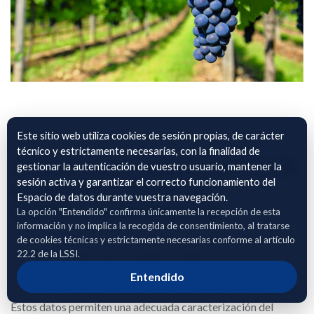
Este sitio web utiliza cookies de sesión propias, de carácter
técnico y estrictamente necesarias, con la finalidad de
VIÑEDO SANTÍSIMO CRISTO DE
gestionar la autenticación de vuestro usuario, mantener la
sesión activa y garantizar el correcto funcionamiento del
LA SALUD S. COOP. DE
Espacio de datos durante vuestra navegación.
CASTILLA LA MANCHA
La opción "Entendido" confirma únicamente la recepción de esta
información y no implica la recogida de consentimiento, al tratarse
El archivo adjunto incluye información detallada de parcelas
de cookies técnicas y estrictamente necesarias conforme al artículo
22.2 de la LSSI.
de viñedo, identificadas mediante polígono, parcela y recinto
según SIGPAC, junto con su localización geográfica,
Entendido
superficie cultivada y régimen de tenencia (secano o regadío).
Estos datos permiten una adecuada caracterización del