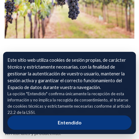
Este sitio web utiliza cookies de sesión propias, de carácter
VIÑEDO COOP. VITIVINICOLA
técnico y estrictamente necesarias, con la finalidad de
gestionar la autenticación de vuestro usuario, mantener la
LA PURISIMA SCA
sesión activa y garantizar el correcto funcionamiento del
Espacio de datos durante vuestra navegación.
El archivo adjunto incluye información detallada de parcelas
La opción "Entendido" confirma únicamente la recepción de esta
de viñedo, identificadas mediante polígono, parcela y recinto
información y no implica la recogida de consentimiento, al tratarse
según SIGPAC, junto con su localización geográfica,
de cookies técnicas y estrictamente necesarias conforme al artículo
superficie cultivada y régimen de tenencia (secano o regadío).
22.2 de la LSSI.
Estos datos permiten una adecuada caracterización del
Entendido
cultivo y facilitan su análisis en relación con variables
territoriales y productivas.