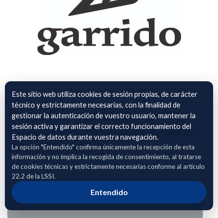
Este sitio web utiliza cookies de sesión propias, de carácter
técnico y estrictamente necesarias, con la finalidad de
Trayectos Taxi de Barcelona
gestionar la autenticación de vuestro usuario, mantener la
sesión activa y garantizar el correcto funcionamiento del
Grupo Garrido de Septiembre a
Espacio de datos durante vuestra navegación.
Diciembre 2025
La opción "Entendido" confirma únicamente la recepción de esta
información y no implica la recogida de consentimiento, al tratarse
Trayectos Taxi de Barcelona Grupo Garrido de Septiembre a
de cookies técnicas y estrictamente necesarias conforme al artículo
22.2 de la LSSI.
Diciembre 2025 en colaboración con el proyecto I-MOVE
Entendido
Adhierete para solicitar acceso