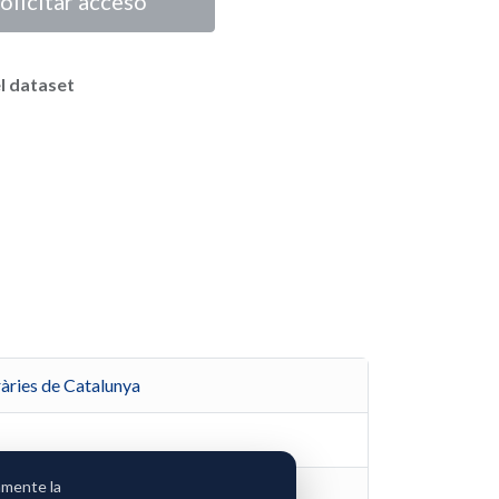
olicitar acceso
l dataset
àries de Catalunya
amente la