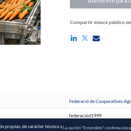
Adhierete para s
Compartir enlace público de
Federació de Cooperatives Agr
federaciód1999
ión propias, de carácter técnico y
La opción "Entendido" confirma únic
Jordi Vives Xiol