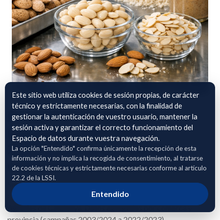
Este sitio web utiliza cookies de sesión propias, de carácter
técnico y estrictamente necesarias, con la finalidad de
Producción de almendra
gestionar la autenticación de vuestro usuario, mantener la
sesión activa y garantizar el correcto funcionamiento del
(campañas 2003/2024 a
Espacio de datos durante vuestra navegación.
2022/2023) de las empresas
La opción "Entendido" confirma únicamente la recepción de esta
información y no implica la recogida de consentimiento, al tratarse
cooperativas del ámbito FCAC
de cookies técnicas y estrictamente necesarias conforme al artículo
22.2 de la LSSI.
Serie histórica de la producción de almendra de las empresas
Entendido
cooperativas del ámbito de Federació de Cooperatives
Agràries de Catalunya. Datos agregados por comarca y
provincia (campañas 2003/2024 a 2022/2023).