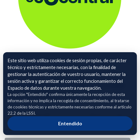
Este sitio web utiliza cookies de sesión propias, de carácter
técnico y estrictamente necesarias, con la finalidad de
Precios de venta y precios de
gestionar la autenticación de vuestro usuario, mantener la
sesión activa y garantizar el correcto funcionamiento del
referencia por producto y mes
Espacio de datos durante vuestra navegación.
(Curso 2024-2025)
La opción "Entendido" confirma únicamente la recepción de esta
información y no implica la recogida de consentimiento, al tratarse
Registro mensual de precios medios de venta reales por
de cookies técnicas y estrictamente necesarias conforme al artículo
22.2 de la LSSI.
producto, comparados con precios de referencia. Incluye
precios mínimo, medio y máximo, desviaciones y volumen
Entendido
vendido.