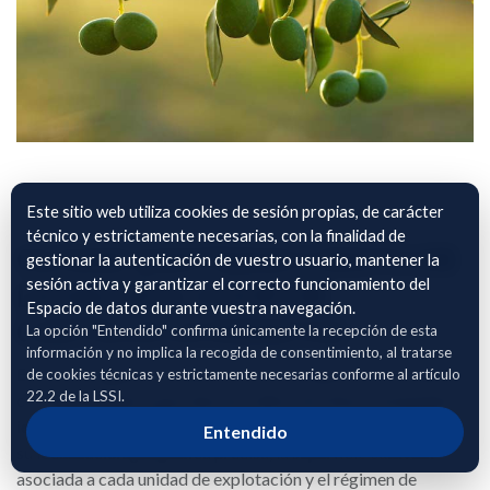
Este sitio web utiliza cookies de sesión propias, de carácter
técnico y estrictamente necesarias, con la finalidad de
OLIVAR SANTÍSIMO CRISTO DE
gestionar la autenticación de vuestro usuario, mantener la
sesión activa y garantizar el correcto funcionamiento del
LA SALUD S. COOP. DE
Espacio de datos durante vuestra navegación.
CASTILLA LA MANCHA
La opción "Entendido" confirma únicamente la recepción de esta
información y no implica la recogida de consentimiento, al tratarse
El archivo adjunto contiene información georreferenciada
de cookies técnicas y estrictamente necesarias conforme al artículo
22.2 de la LSSI.
correspondiente a parcelas de cultivo de olivar, incluyendo la
identificación SIGPAC mediante polígono, parcela y recinto,
Entendido
su localización geográfica precisa, la superficie cultivada
asociada a cada unidad de explotación y el régimen de