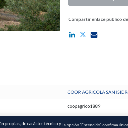
Compartir enlace público de
COOP. AGRICOLA SAN ISIDR
coopagrico1889
José Luis Espejo Ruiz
ión propias, de carácter técnico y
La opción "Entendido" confirma únic