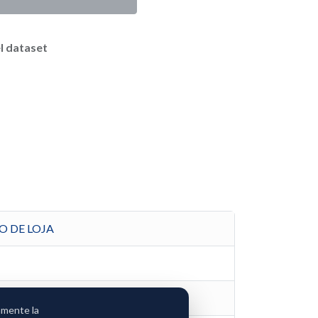
l dataset
O DE LOJA
amente la