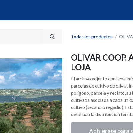
álogo
Servicios
Mi Portal de Datos
Todos los productos
OLIVA
OLIVAR COOP. 
LOJA
El archivo adjunto contiene i
parcelas de cultivo de olivar,
polígono, parcela y recinto, su 
cultivada asociada a cada unid
cultivo (secano o regadío). Es
detallada la distribución territ
Adhierete para s