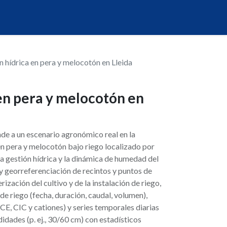
n hídrica en pera y melocotón en Lleida
en pera y melocotón en
de a un escenario agronómico real en la
en pera y melocotón bajo riego localizado por
 la gestión hídrica y la dinámica de humedad del
n y georreferenciación de recintos y puntos de
zación del cultivo y de la instalación de riego,
e riego (fecha, duración, caudal, volumen),
, CE, CIC y cationes) y series temporales diarias
idades (p. ej., 30/60 cm) con estadísticos