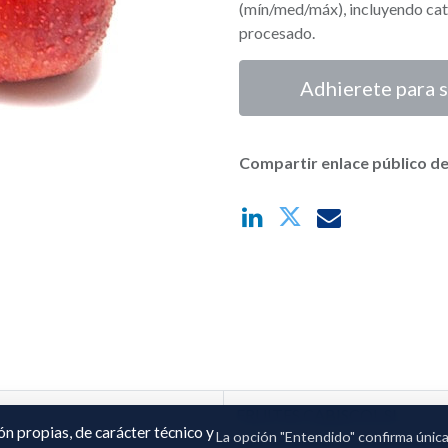
(mín/med/máx), incluyendo cat
procesado.
Adhierete para s
Compartir enlace público de
FRUITES CABISCOL SL
ión propias, de carácter técnico y
La opción "Entendido" confirma únic