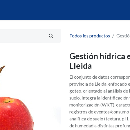
álogo
Servicios
Mi Portal de Datos
Todos los productos
Gestió
Gestión hídrica 
Lleida
El conjunto de datos correspon
provincia de Lleida, enfocado 
goteo, orientado al análisis de
suelo. Integra la identificació
monitorización (WKT), caracteri
registros de eventos/consumo d
analítica de suelo (textura, pH
de humedad a distintas profund