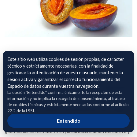
Este sitio web utiliza cookies de sesión propias, de carácter
Gestión hídrica en cereza y
técnico y estrictamente necesarias, con la finalidad de
gestionar la autenticación de vuestro usuario, mantener la
ciruela en Lleida
sesión activa y garantizar el correcto funcionamiento del
Espacio de datos durante vuestra navegación.
El conjunto de datos corresponde a un escenario agronómico
La opción "Entendido" confirma únicamente la recepción de esta
real en la provincia de Lleida, enfocado en cereza y ciruela
información y no implica la recogida de consentimiento, al tratarse
bajo riego localizado por goteo, orientado al análisis de la
de cookies técnicas y estrictamente necesarias conforme al artículo
gestión hídrica y la dinámica de humedad del suelo. Integra la
22.2 de la LSSI.
identificación y georreferenciación de recintos y puntos de
Entendido
monitorización mediante identificadores (p. ej., id_lugar) y
geometrías en formato WKT, la caracterización del cultivo y