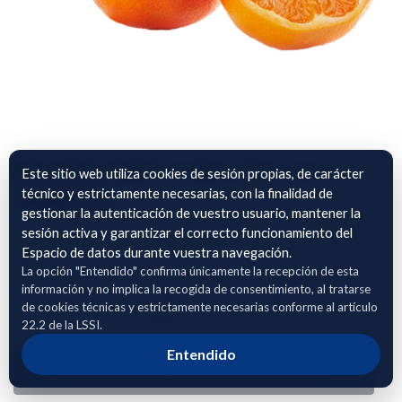
Gestión hídrica del cítrico en
Este sitio web utiliza cookies de sesión propias, de carácter
Valencia
técnico y estrictamente necesarias, con la finalidad de
gestionar la autenticación de vuestro usuario, mantener la
sesión activa y garantizar el correcto funcionamiento del
El conjunto de datos compartido corresponde a un escenario
Espacio de datos durante vuestra navegación.
agronómico real de producción citrícola en la provincia de
La opción "Entendido" confirma únicamente la recepción de esta
Valencia centrado en la gestión hídrica y el seguimiento del
información y no implica la recogida de consentimiento, al tratarse
estado del suelo en una plantación de mandarino híbrido
de cookies técnicas y estrictamente necesarias conforme al artículo
(variedad comercial TANGO).
22.2 de la LSSI.
Entendido
Adhierete para solicitar acceso