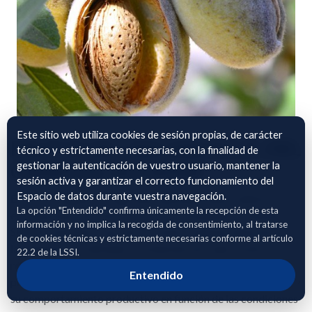
Este sitio web utiliza cookies de sesión propias, de carácter
FRUTOS DE CÁSCARA S.C.A. DEL
técnico y estrictamente necesarias, con la finalidad de
gestionar la autenticación de vuestro usuario, mantener la
CAMPO EL ALCAZAR
sesión activa y garantizar el correcto funcionamiento del
Espacio de datos durante vuestra navegación.
El archivo adjunto recoge datos geoespaciales relativos a
La opción "Entendido" confirma únicamente la recepción de esta
explotaciones de frutos de cáscara, incluyendo la referencia
información y no implica la recogida de consentimiento, al tratarse
SIGPAC (polígono, parcela y recinto), la geolocalización de
de cookies técnicas y estrictamente necesarias conforme al artículo
las superficies cultivadas, la extensión de cada recinto y el
22.2 de la LSSI.
régimen de tenencia (secano o regadío). Esta información
Entendido
permite analizar la implantación territorial de estos cultivos y
su comportamiento productivo en función de las condiciones