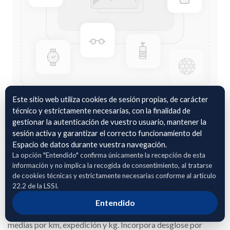
Este sitio web utiliza cookies de sesión propias, de carácter
técnico y estrictamente necesarias, con la finalidad de
Emisiones CO2 entregas a
gestionar la autenticación de vuestro usuario, mantener la
sesión activa y garantizar el correcto funcionamiento del
domicilio — HRM Sabadell —
Espacio de datos durante vuestra navegación.
febrero 2026
La opción "Entendido" confirma únicamente la recepción de esta
información y no implica la recogida de consentimiento, al tratarse
Datos agregados mensuales de emisiones de CO2
de cookies técnicas y estrictamente necesarias conforme al artículo
22.2 de la LSSI.
equivalente generadas en operaciones de entrega a domicilio.
Incluye el número total de expediciones, peso transportado,
Entendido
distancia recorrida y emisiones totales, con intensidades
medias por km, expedición y kg. Incorpora desglose por