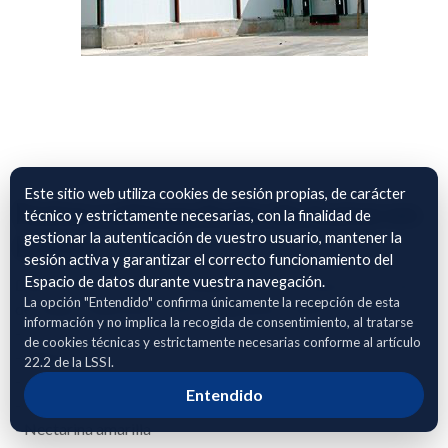
Este sitio web utiliza cookies de sesión propias, de carácter
Datos cultivos fruta de hueso en
técnico y estrictamente necesarias, con la finalidad de
gestionar la autenticación de vuestro usuario, mantener la
Lleida
sesión activa y garantizar el correcto funcionamiento del
Espacio de datos durante vuestra navegación.
Datos sobre el cultivo y manejo de fruta de hueso en la zona
La opción "Entendido" confirma únicamente la recepción de esta
de Lleida. Disponemos de las siguientes cultivos:
información y no implica la recogida de consentimiento, al tratarse
- Cereza
de cookies técnicas y estrictamente necesarias conforme al artículo
- Albaricoque
22.2 de la LSSI.
- Paraguayo
Entendido
- Nectarina blanca
- Nectarina amarilla