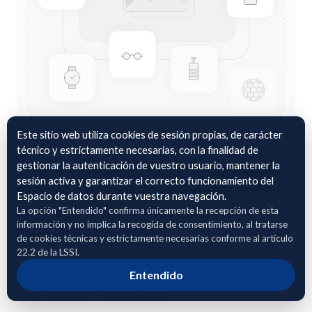
Este sitio web utiliza cookies de sesión propias, de carácter
técnico y estrictamente necesarias, con la finalidad de
Datos anonimizados y agregado
gestionar la autenticación de vuestro usuario, mantener la
sesión activa y garantizar el correcto funcionamiento del
de transacciones comerciales en
Espacio de datos durante vuestra navegación.
comercios de proximidad
La opción "Entendido" confirma únicamente la recepción de esta
información y no implica la recogida de consentimiento, al tratarse
agroalimentarios
de cookies técnicas y estrictamente necesarias conforme al artículo
22.2 de la LSSI.
Dataset anonimizado y agregado de transacciones en
Entendido
comercios de proximidad, orientado al análisis estadístico de
ventas, ubicación y sostenibilidad.