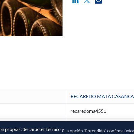
RECAREDO MATA CASANOVAS
recaredoma4551
Ferran Junoy Roca
ión propias, de carácter técnico y
La opción "Entendido" confirma únic