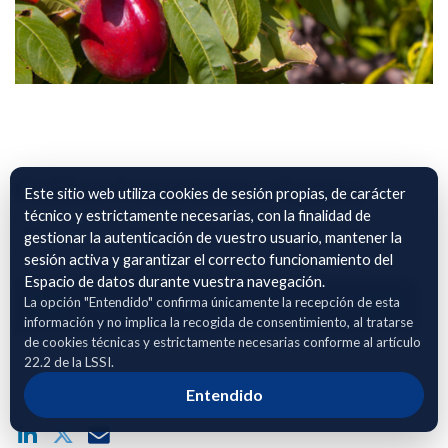
Cultivo fruta hueso. Huesca
Este sitio web utiliza cookies de sesión propias, de carácter
técnico y estrictamente necesarias, con la finalidad de
datos sobre el manejo y produccion de fruta de hueso en la
gestionar la autenticación de vuestro usuario, mantener la
provincia de Huesca.
sesión activa y garantizar el correcto funcionamiento del
Espacio de datos durante vuestra navegación.
La opción "Entendido" confirma únicamente la recepción de esta
Adhierete para solicitar acceso
información y no implica la recogida de consentimiento, al tratarse
de cookies técnicas y estrictamente necesarias conforme al artículo
22.2 de la LSSI.
Compartir enlace público del dataset
Entendido