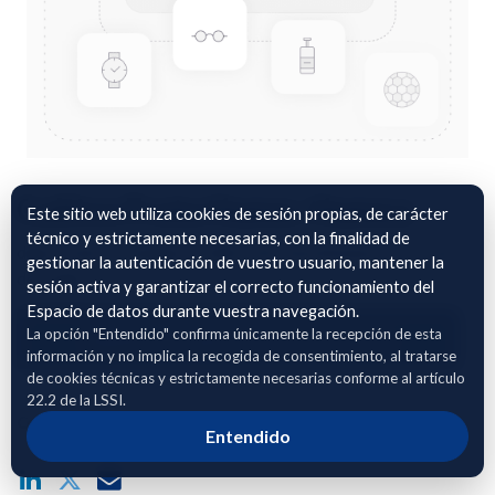
Cultivo Fruta Hueso. Huesca
Este sitio web utiliza cookies de sesión propias, de carácter
técnico y estrictamente necesarias, con la finalidad de
datos sobre el manejo y cultivo de fruta de hueso en la zona
gestionar la autenticación de vuestro usuario, mantener la
de Fraga.
sesión activa y garantizar el correcto funcionamiento del
Espacio de datos durante vuestra navegación.
La opción "Entendido" confirma únicamente la recepción de esta
Adhierete para solicitar acceso
información y no implica la recogida de consentimiento, al tratarse
de cookies técnicas y estrictamente necesarias conforme al artículo
22.2 de la LSSI.
Compartir enlace público del dataset
Entendido