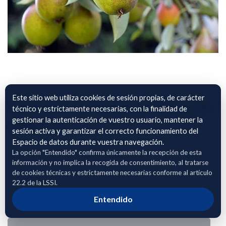
Este sitio web utiliza cookies de sesión propias, de carácter
Cultivo fruta Hueso en Albacete
técnico y estrictamente necesarias, con la finalidad de
gestionar la autenticación de vuestro usuario, mantener la
y Murica
sesión activa y garantizar el correcto funcionamiento del
Espacio de datos durante vuestra navegación.
Datos sobre manejo, aplicaciones y rendimientos del cultivo
La opción "Entendido" confirma únicamente la recepción de esta
de fruta de hueso y pepita en la Region de Murcia y Albacete.
información y no implica la recogida de consentimiento, al tratarse
- Nectarinas
de cookies técnicas y estrictamente necesarias conforme al artículo
- Melocotones
22.2 de la LSSI.
- Paraguayos
Entendido
- Peras