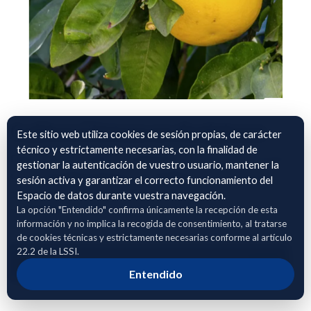
Cultivo Citricos en Andalucia
Este sitio web utiliza cookies de sesión propias, de carácter
técnico y estrictamente necesarias, con la finalidad de
Datos sobre el cultivo y rendimientos de cítricos y Pomelos
gestionar la autenticación de vuestro usuario, mantener la
en la comunidad autónoma de Andalucia.
sesión activa y garantizar el correcto funcionamiento del
- Naranjos
Espacio de datos durante vuestra navegación.
- Mandarina
La opción "Entendido" confirma únicamente la recepción de esta
información y no implica la recogida de consentimiento, al tratarse
- Pomelos
de cookies técnicas y estrictamente necesarias conforme al artículo
22.2 de la LSSI.
Adhierete para solicitar acceso
Entendido