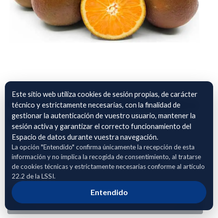
Este sitio web utiliza cookies de sesión propias, de carácter
Cultivo citricos antioxidantes y
técnico y estrictamente necesarias, con la finalidad de
gestionar la autenticación de vuestro usuario, mantener la
venta comercial
sesión activa y garantizar el correcto funcionamiento del
Espacio de datos durante vuestra navegación.
Datos agronómicos sobre el cultivo de cítricos,
La opción "Entendido" confirma únicamente la recepción de esta
especialmente de mandarinos y clementinas con hoja y
información y no implica la recogida de consentimiento, al tratarse
naranjas antioxidantes como la Navel Chocolate o Navel
de cookies técnicas y estrictamente necesarias conforme al artículo
Cara-cara.
22.2 de la LSSI.
Entendido
Adhierete para solicitar acceso