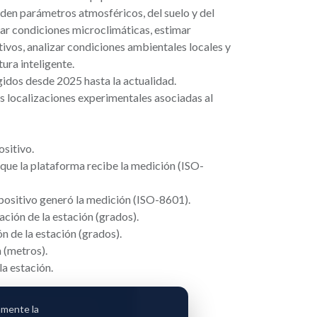
den parámetros atmosféricos, del suelo y del
iar condiciones microclimáticas, estimar
tivos, analizar condiciones ambientales locales y
ura inteligente.
idos desde 2025 hasta la actualidad.
s localizaciones experimentales asociadas al
sitivo.
que la plataforma recibe la medición (ISO-
spositivo generó la medición (ISO-8601).
ación de la estación (grados).
ón de la estación (grados).
n (metros).
la estación.
olicitar acceso
amente la