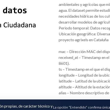
ambientales y agrícolas que mi
agua. El dataset permite estud
necesidades hídricas de los cul
desarrollar modelos de agricult
Periodo temporal: Datos recog
Ubicación geográfica: Diversa
proyecto agrixels en Cataluña
mac – Dirección MAC del dispo
received_at – Timestamp en el 
8601).
ts – Timestamp en el que el di
longitude – Longitud de la ubic
latitude – Latitud de la ubicaci
altitude – Altitud de la estació
alias – Nombre descriptivo de 
Adhierete para s
ión propias, de carácter técnico y
La opción "Entendido" confirma únic