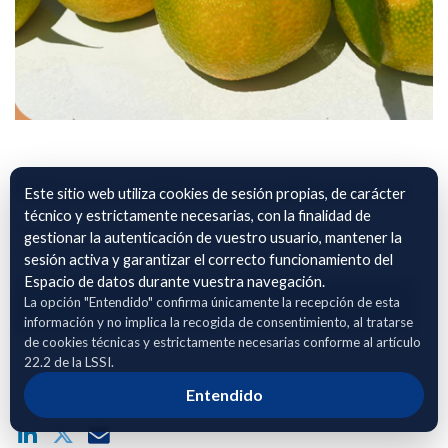
Citricos, cultivo y rendimientos
Este sitio web utiliza cookies de sesión propias, de carácter
técnico y estrictamente necesarias, con la finalidad de
datos sobre el manejo y rendimientos de naranjas y
gestionar la autenticación de vuestro usuario, mantener la
madarinas en la provincia de Tarragona.
sesión activa y garantizar el correcto funcionamiento del
Espacio de datos durante vuestra navegación.
La opción "Entendido" confirma únicamente la recepción de esta
Adhierete para solicitar acceso
información y no implica la recogida de consentimiento, al tratarse
de cookies técnicas y estrictamente necesarias conforme al artículo
22.2 de la LSSI.
Compartir enlace público del dataset
Entendido